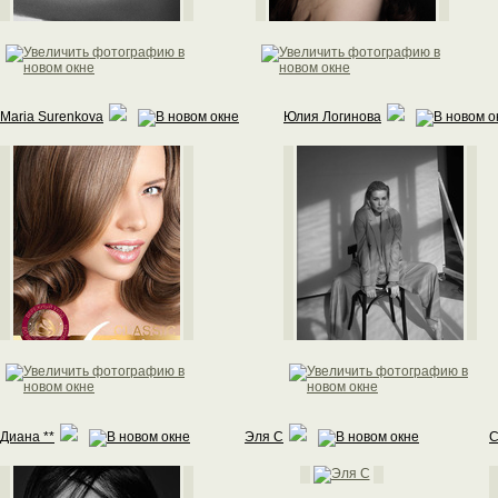
Maria Surenkova
Юлия Логинова
Диана **
Эля С
C