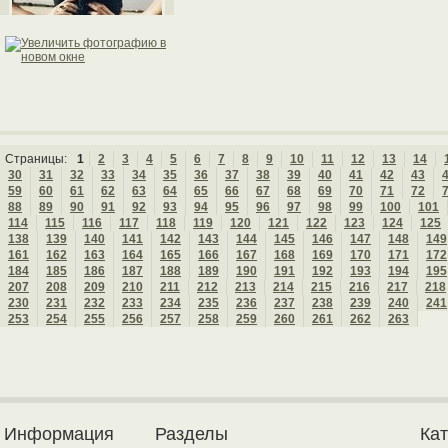
Страницы:
1
2
3
4
5
6
7
8
9
10
11
12
13
14
30
31
32
33
34
35
36
37
38
39
40
41
42
43
59
60
61
62
63
64
65
66
67
68
69
70
71
72
88
89
90
91
92
93
94
95
96
97
98
99
100
101
114
115
116
117
118
119
120
121
122
123
124
125
138
139
140
141
142
143
144
145
146
147
148
149
161
162
163
164
165
166
167
168
169
170
171
172
184
185
186
187
188
189
190
191
192
193
194
195
207
208
209
210
211
212
213
214
215
216
217
218
230
231
232
233
234
235
236
237
238
239
240
241
253
254
255
256
257
258
259
260
261
262
263
Информация
Разделы
Ка