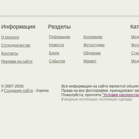
Информация
Разделы
Ка
Публикации
Коллекции
Мод
О проекте
Новости
Фотостудии
Фот
Сотрудничество
Блоги
Обучение
Сти
Контакты
События
Маркет
Мод
Реклама на сайте
© 2007-2026.
Вся информация на сайте является объект
//
Создание сайта
- 2opexa
Права на все фотографии, принадлежат ав
Пожалуйста, прочтите
"Условия распрост
//
модные коллекции, коллекции одежды