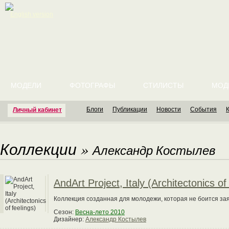
English version
МОДЕЛИ
ФОТОГРАФЫ
СТИЛИСТЫ
МОД
Блоги
Публикации
Новости
События
Личный кабинет
Коллекции
»
Александр Костылев
AndArt Project, Italy (Architectonics of
Коллекция созданная для молодежи, которая не боится зая
Сезон:
Весна-лето 2010
Дизайнер:
Александр Костылев