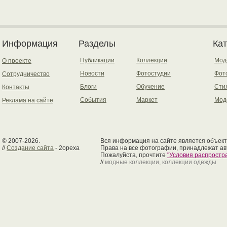
Информация
Разделы
Ка
Публикации
Коллекции
Мод
О проекте
Новости
Фотостудии
Фот
Сотрудничество
Блоги
Обучение
Сти
Контакты
События
Маркет
Мод
Реклама на сайте
© 2007-2026.
Вся информация на сайте является объект
//
Создание сайта
- 2opexa
Права на все фотографии, принадлежат ав
Пожалуйста, прочтите
"Условия распрост
//
модные коллекции, коллекции одежды