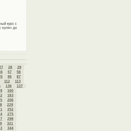
ный курс с
 нуля» до
27
28
29
56
57
58
85
86
87
112
113
5
136
137
59
160
82
183
05
206
8
229
51
252
74
275
97
298
0
321
43
344