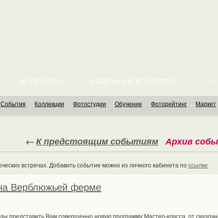
МОДЕЛЬЕРЫ
МОДЕЛЬНЫЕ АГЕНТСТВА
FASH
События
Коллекции
Фотостудии
Обучение
Фоторейтинг
Маркет
←
К предстоящим событиям
Архив соб
рческих встречах. Добавить событие можно из личного кабинета по
ссылке
 на Верблюжьей ферме
рады представить Вам совершенно новую программу Мастер-класса, от сказочн