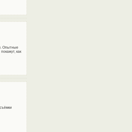
и. Опытные
покажут, как
 съёмки