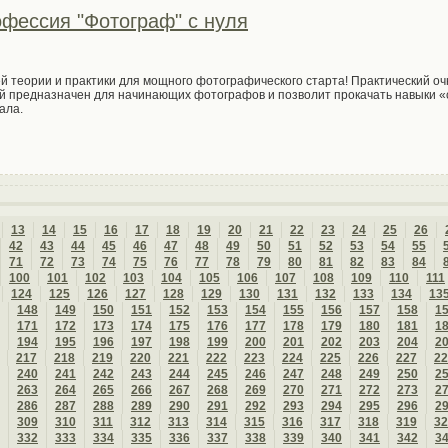
офессия "Фотограф" с нуля
 теории и практики для мощного фотографического старта! Практический оч
 предназначен для начинающих фотографов и позволит прокачать навыки «с
ала.
13
14
15
16
17
18
19
20
21
22
23
24
25
26
42
43
44
45
46
47
48
49
50
51
52
53
54
55
71
72
73
74
75
76
77
78
79
80
81
82
83
84
100
101
102
103
104
105
106
107
108
109
110
111
124
125
126
127
128
129
130
131
132
133
134
13
148
149
150
151
152
153
154
155
156
157
158
1
171
172
173
174
175
176
177
178
179
180
181
1
194
195
196
197
198
199
200
201
202
203
204
2
217
218
219
220
221
222
223
224
225
226
227
22
240
241
242
243
244
245
246
247
248
249
250
2
263
264
265
266
267
268
269
270
271
272
273
2
286
287
288
289
290
291
292
293
294
295
296
2
309
310
311
312
313
314
315
316
317
318
319
32
332
333
334
335
336
337
338
339
340
341
342
3