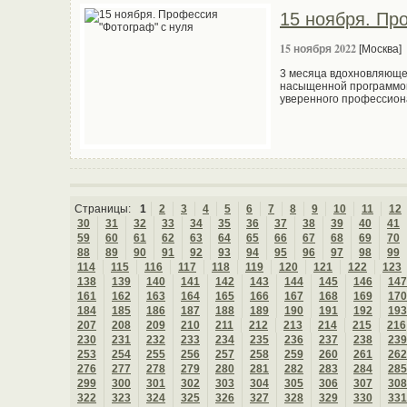
15 ноября. Пр
15 ноября 2022
[Москва]
3 месяца вдохновляющей
насыщенной программой
уверенного профессион
Страницы:
1
2
3
4
5
6
7
8
9
10
11
12
30
31
32
33
34
35
36
37
38
39
40
41
59
60
61
62
63
64
65
66
67
68
69
70
88
89
90
91
92
93
94
95
96
97
98
99
114
115
116
117
118
119
120
121
122
123
138
139
140
141
142
143
144
145
146
147
161
162
163
164
165
166
167
168
169
170
184
185
186
187
188
189
190
191
192
193
207
208
209
210
211
212
213
214
215
216
230
231
232
233
234
235
236
237
238
239
253
254
255
256
257
258
259
260
261
262
276
277
278
279
280
281
282
283
284
285
299
300
301
302
303
304
305
306
307
308
322
323
324
325
326
327
328
329
330
331