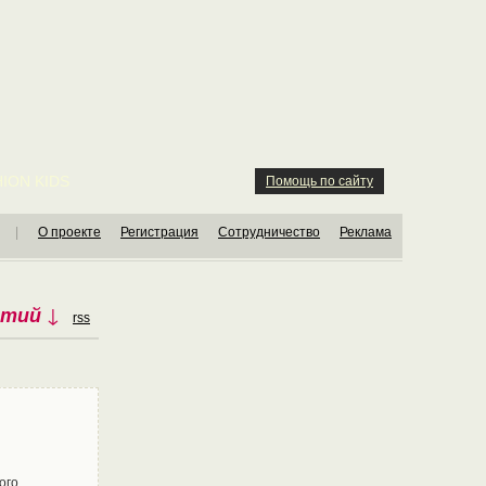
ION KIDS
Помощь по сайту
|
О проекте
Регистрация
Сотрудничество
Реклама
ытий
↓
rss
ого