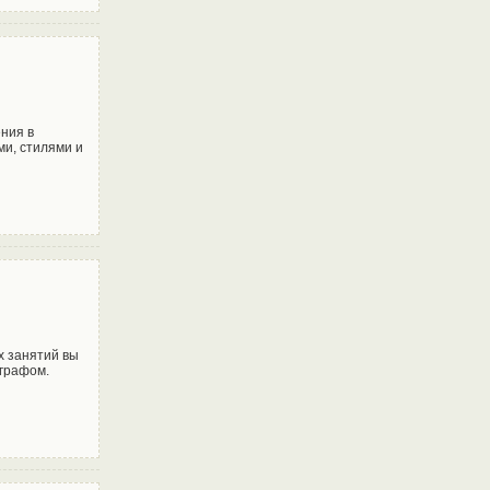
ния в
ми, стилями и
х занятий вы
графом.