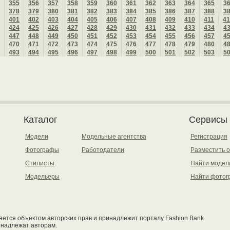
355
356
357
358
359
360
361
362
363
364
365
3
378
379
380
381
382
383
384
385
386
387
388
3
401
402
403
404
405
406
407
408
409
410
411
41
424
425
426
427
428
429
430
431
432
433
434
4
447
448
449
450
451
452
453
454
455
456
457
4
470
471
472
473
474
475
476
477
478
479
480
4
493
494
495
496
497
498
499
500
501
502
503
5
Каталог
Сервисы
Модели
Модельные агентства
Регистрация
Фотографы
Работодатели
Разместить 
Стилисты
Найти модел
Модельеры
Найти фотог
ется объектом авторских прав и принадлежит порталу Fashion Bank.
инадлежат авторам.