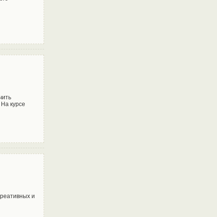
чить
 На курсе
креативных и