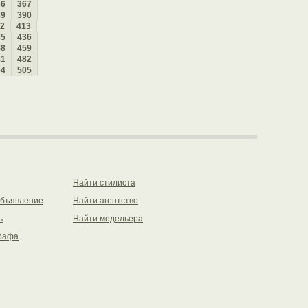
66
367
89
390
2
413
35
436
58
459
81
482
04
505
Найти стилиста
объявление
Найти агентство
ь
Найти модельера
рафа