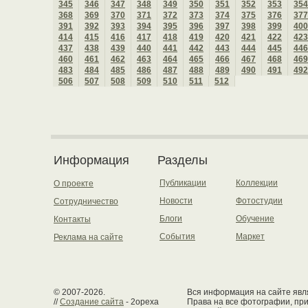
345
346
347
348
349
350
351
352
353
354
368
369
370
371
372
373
374
375
376
377
391
392
393
394
395
396
397
398
399
400
414
415
416
417
418
419
420
421
422
423
437
438
439
440
441
442
443
444
445
446
460
461
462
463
464
465
466
467
468
469
483
484
485
486
487
488
489
490
491
492
506
507
508
509
510
511
512
Информация
Разделы
Публикации
Коллекции
О проекте
Новости
Фотостудии
Сотрудничество
Блоги
Обучение
Контакты
События
Маркет
Реклама на сайте
© 2007-2026.
Вся информация на сайте явля
//
Создание сайта
- 2opexa
Права на все фотографии, пр