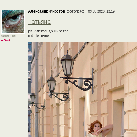
Александр Фирстов
[фотограф]
03.08.2026, 12:19
Татьяна
ph: Александр Фирстов
md: Татьяна
Авторитет
+2424