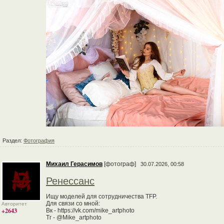
Раздел:
Фотография
Михаил Герасимов
[фотограф]
30.07.2026, 00:58
Ренессанс
Ищу моделей для сотрудничества TFP.
Для связи со мной:
Авторитет
+2643
Вк - https://vk.com/mike_artphoto
Тг - @Mike_artphoto