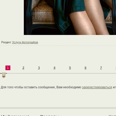
Раздел:
Услуги фотографов
1
2
3
4
5
6
7
Для того чтобы оставить сообщение, Вам необходимо
зарегистрироваться
и