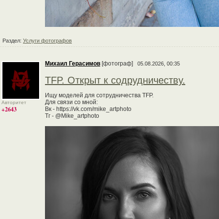
Раздел:
Услуги фотографов
Михаил Герасимов
[фотограф]
05.08.2026, 00:35
TFP. Открыт к содрудничеству.
Ищу моделей для сотрудничества TFP.
Для связи со мной:
Авторитет
+2643
Вк - https://vk.com/mike_artphoto
Тг - @Mike_artphoto