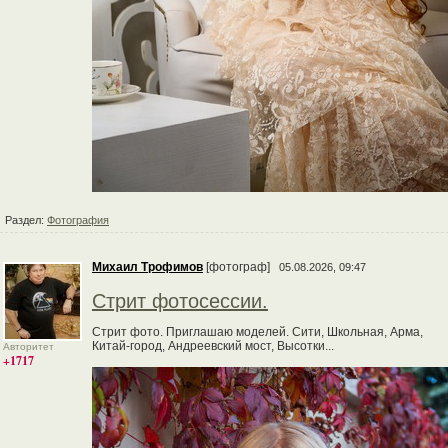
Раздел:
Фотография
Михаил Трофимов
[фотограф]
05.08.2026, 09:47
Стрит фотосессии.
Стрит фото. Приглашаю моделей. Сити, Школьная, Арма,
Китай-город, Андреевский мост, Высотки...
Авторитет
+1717