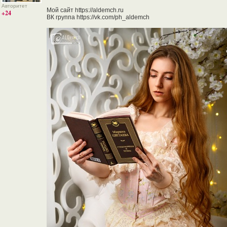
Авторитет
Мой сайт https://aldemch.ru
+24
ВК группа https://vk.com/ph_aldemch