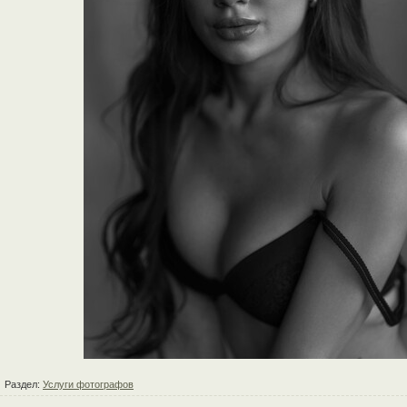
Раздел:
Услуги фотографов