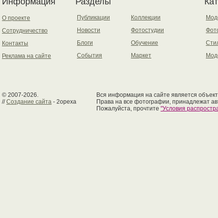
Информация
Разделы
Ка
Публикации
Коллекции
Мод
О проекте
Новости
Фотостудии
Фот
Сотрудничество
Блоги
Обучение
Сти
Контакты
События
Маркет
Мод
Реклама на сайте
© 2007-2026.
Вся информация на сайте является объект
//
Создание сайта
- 2opexa
Права на все фотографии, принадлежат ав
Пожалуйста, прочтите
"Условия распрост