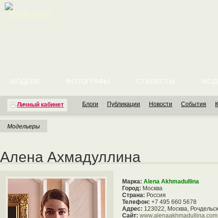
English version
МОДЕЛИ
ФОТОГРАФЫ
СТИЛИСТЫ
МОД
Блоги
Публикации
Новости
События
Личный кабинет
Модельеры
Алена Ахмадуллина
Марка:
Alena Akhmadullina
Город:
Москва
Страна:
Россия
Телефон:
+7 495 660 5678
Адрес:
123022, Москва, Рочдельск
Сайт:
www.alenaakhmadullina.com