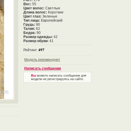
Рост:
174
Вес:
55
Цвет волос:
Светлые
Длина волос:
Короткие
Цвет глаз:
Зеленые
Тип лица:
Европейский
Грудь:
90
Талия:
62
Бедра:
90
Размер одежды:
42
Размер обуви:
41
497
Рейтинг:
Модель рекомендуют
Написать сообщение
Вы
можете написать сообщение для
модели не регистрируясь на сайте.