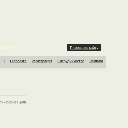
ION KIDS
Помощь по сайту
|
О проекте
Регистрация
Сотрудничество
Реклама
ли
(формат .pdf)