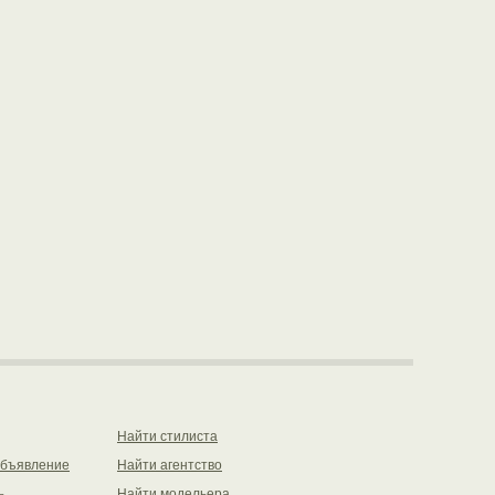
Найти стилиста
объявление
Найти агентство
ь
Найти модельера