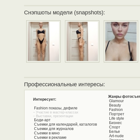
Снэпшоты модели (snapshots):
Профессиональные интересы:
Жанры фотосъе
Интересует:
Glamour
Beauty
Fashion показы, дефиле
Fashion
– Участие в мастер-классах
Портрет
– Выставки, презентации
Life style
Боди-арт
Бизнес
Съемки для календарей, каталогов
Спорт
Съемки для журналов
Белье
Съемки в кино
Art-nude
Съемки в рекламе