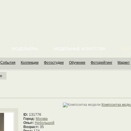
МОДЕЛЬЕРЫ
МОДЕЛЬНЫЕ АГЕНТСТВА
FASH
События
Коллекции
Фотостудии
Обучение
Фоторейтинг
Маркет
ет
Композитка моде
ID:
131776
Город:
Москва
Опыт:
Небольшой
Возраст:
35