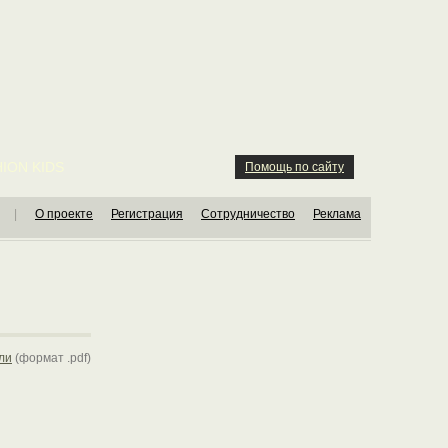
ION KIDS
Помощь по сайту
|
О проекте
Регистрация
Сотрудничество
Реклама
ли
(формат .pdf)