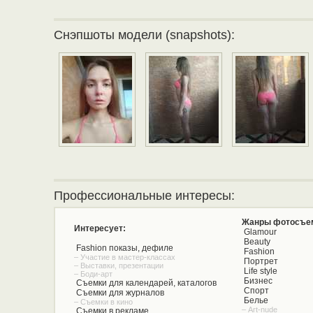
Снэпшоты модели (snapshots):
Профессиональные интересы:
Жанры фотосъе
Интересует:
Glamour
Beauty
Fashion показы, дефиле
Fashion
– Участие в мастер-классах
Портрет
– Выставки, презентации
Life style
– Боди-арт
Бизнес
Съемки для календарей, каталогов
Спорт
Съемки для журналов
Белье
– Съемки в кино
– Art-nude
Съемки в рекламе