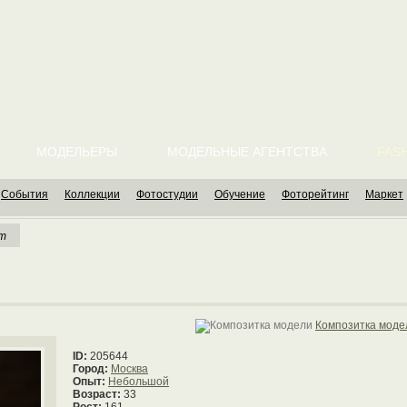
МОДЕЛЬЕРЫ
МОДЕЛЬНЫЕ АГЕНТСТВА
FASH
События
Коллекции
Фотостудии
Обучение
Фоторейтинг
Маркет
ет
Композитка моде
ID:
205644
Город:
Москва
Опыт:
Небольшой
Возраст:
33