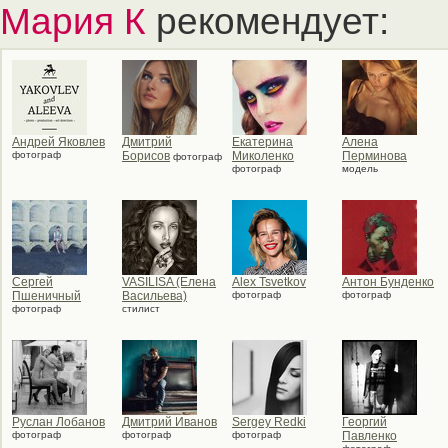
Мария К
рекомендует:
Андрей Яковлев
Дмитрий
Екатерина
Алена
фотограф
Борисов
Миколенко
Перминова
фотограф
фотограф
модель
Сергей
VASILISA (Елена
Alex Tsvetkov
Антон Бунденко
Пшеничный
Васильева)
фотограф
фотограф
фотограф
стилист
Руслан Лобанов
Дмитрий Иванов
Sergey Redki
Георгий
фотограф
фотограф
фотограф
Павленко