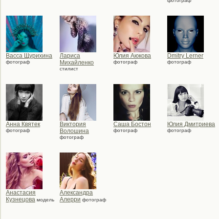
фотограф
Васса Щурихина
Лариса
Юлия Аюкова
Dmitry Lerner
фотограф
Михайленко
фотограф
фотограф
стилист
Анна Квятек
Виктория
Саша Бостон
Юлия Дмитриева
фотограф
Волошина
фотограф
фотограф
фотограф
Анастасия
Александра
Кузнецова
Алерри
модель
фотограф