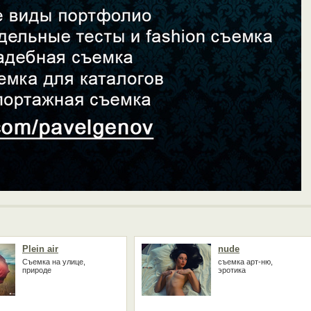
Plein air
nude
Cъемка на улице,
cъемка арт-ню,
прирoде
эрoтика