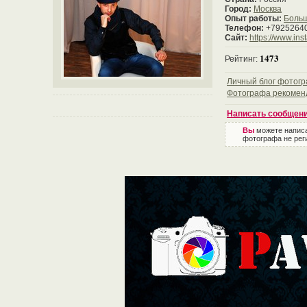
Город:
Москва
Опыт работы:
Боль
Телефон:
+7925264
Сайт:
https://www.in
1473
Рейтинг:
Личный блог фотог
Фотографа рекомен
Написать сообщен
Вы
можете напис
фотографа не рег