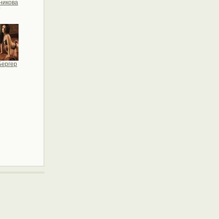
никова
т
Бергер