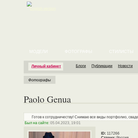
English version
МОДЕЛИ
ФОТОГРАФЫ
СТИЛИСТЫ
Блоги
Публикации
Новости
Личный кабинет
Фотографы
Paolo Genua
Готов к сотрудничеству! Снимаю все виды портфолио, сва
Был на сайте:
05.04.2023, 19:01
ID:
117266
Страна:
Россия