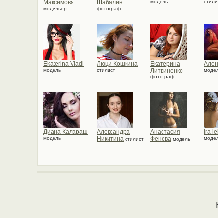
Максимова
Шабалин
модель
стили
модельер
фотограф
Ekaterina Vladi
Люци Кошкина
Екатерина
Ален
модель
стилист
Литвиненко
моде
фотограф
Диана Калараш
Александра
Анастасия
Ira 
модель
Никитина
Фенева
моде
стилист
модель