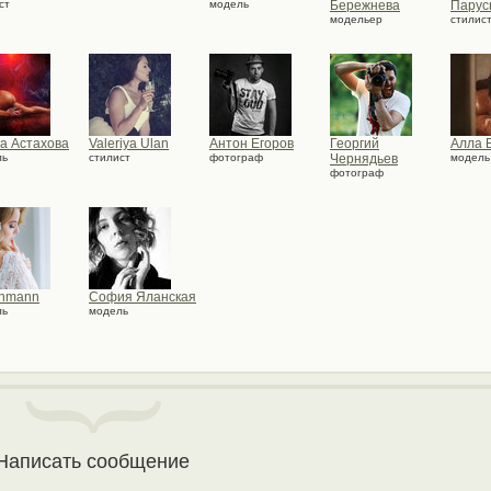
ст
модель
Бережнева
Парус
модельер
стилис
а Астахова
Valeriya Ulan
Антон Егоров
Георгий
Алла 
ль
стилист
фотограф
Чернядьев
модель
фотограф
lehmann
София Яланская
ль
модель
Написать сообщение