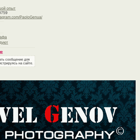
шой опыт
0759
stagram.com/PaoloGenua/
рафа
дуют
ие
ать сообщение для
истрируясь на сайте.