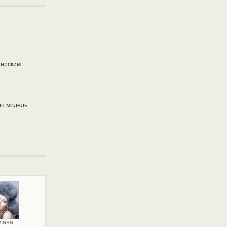
терским
оп модель
лана