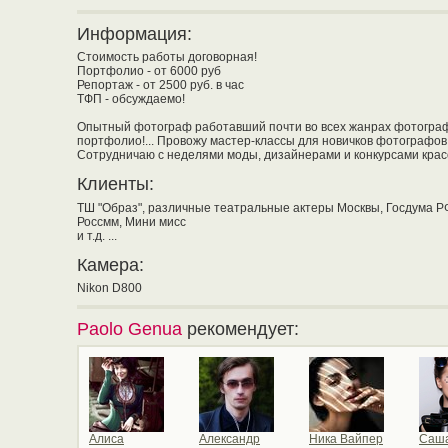
Информация:
Стоимость работы договорная!
Портфолио - от 6000 руб
Репортаж - от 2500 руб. в час
ТФП - обсуждаемо!
Опытный фотограф работавший почти во всех жанрах фотографии
портфолио!... Провожу мастер-классы для новичков фотографов,
Сотрудничаю с неделями моды, дизайнерами и конкурсами красот
Клиенты:
ТШ "Oбраз", различные театральные актеры Москвы, Госдума РФ
Россмм, Мини мисс
и т.д. ...
Камера:
Nikon D800
Paolo Genua
рекомендует:
Алиса
Александр
Ника Вайпер
Саша