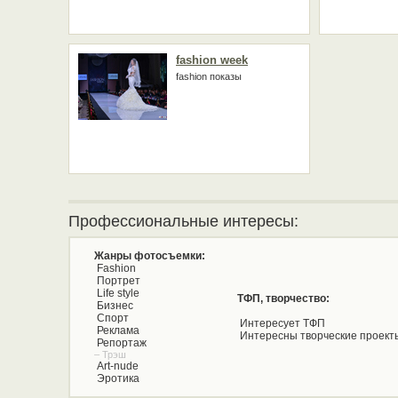
fashion week
fashion пoказы
Профессиональные интересы:
Жанры фотосъемки:
Fashion
Портрет
Life style
ТФП, творчество:
Бизнес
Спорт
Интересует ТФП
Реклама
Интересны творческие проект
Репортаж
– Трэш
Art-nude
Эротика