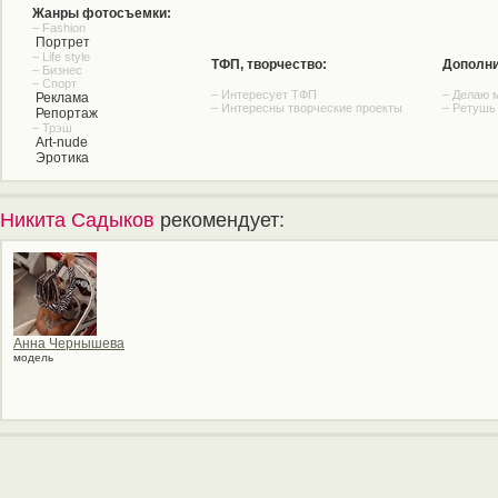
Жанры фотосъемки:
– Fashion
Портрет
– Life style
ТФП, творчество:
Дополни
– Бизнес
– Спорт
– Интересует ТФП
– Делаю 
Реклама
– Интересны творческие проекты
– Ретушь
Репортаж
– Трэш
Art-nude
Эротика
Никита Садыков
рекомендует:
Анна Чернышева
модель