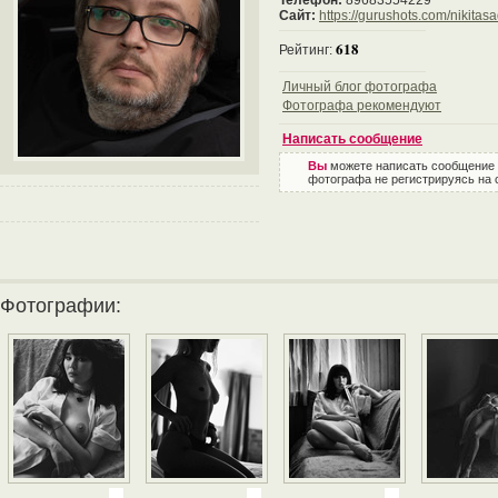
Телефон:
89683554229
Сайт:
https://gurushots.com/nikitas
618
Рейтинг:
Личный блог фотографа
Фотографа рекомендуют
Написать сообщение
Вы
можете написать сообщение
фотографа не регистрируясь на 
Фотографии: