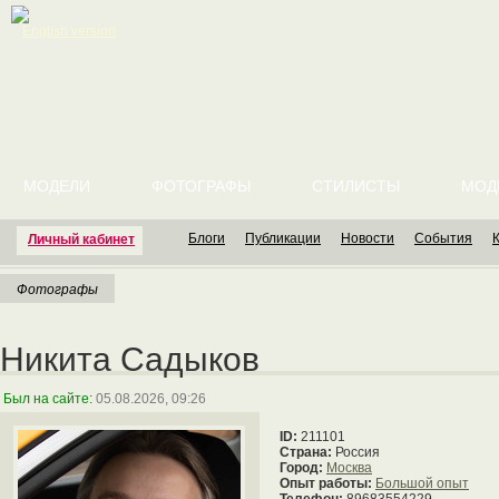
English version
МОДЕЛИ
ФОТОГРАФЫ
СТИЛИСТЫ
МОД
Блоги
Публикации
Новости
События
Личный кабинет
Фотографы
Никита Садыков
Был на сайте:
05.08.2026, 09:26
ID:
211101
Страна:
Россия
Город:
Москва
Опыт работы:
Большой опыт