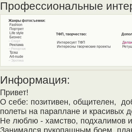
Профессиональные инте
Жанры фотосъемки:
Fashion
Портрет
Life style
ТФП, творчество:
Допол
Бизнес
– Спорт
Интересует ТФП
Дела
Реклама
Интересны творческие проекты
Рету
– Репортаж
Трэш
Art-nude
– Эротика
Информация:
Привет!
О себе: позитивен, общителен, до
полеты на параплане и красивых 
Не люблю - хамство, подхалимов и
Занимался рукопашным боем, пла