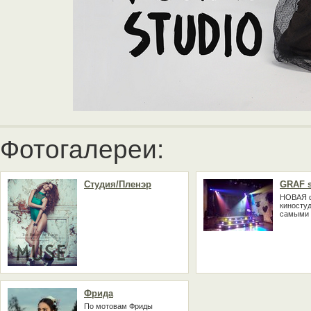
Фотогалереи:
Студия/Пленэр
GRAF s
НОВАЯ 
киностуд
самыми 
Фрида
По мотовам Фриды