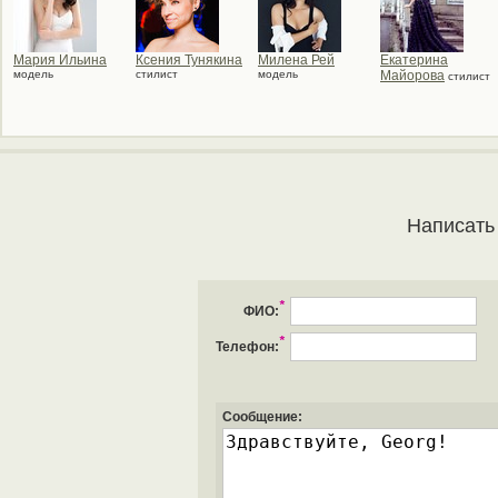
Мария Ильина
Ксения Тунякина
Милена Рей
Екатерина
модель
стилист
модель
Майорова
стилист
Написать
*
ФИО:
*
Телефон:
Сообщение: