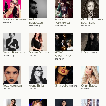
Ксюша Клеопова
АРАМ
Алиса
VASILISA (Елена
модель
Багдасарян
Максимова
Васильева)
фотограф
модельер
стилист
Олеся Накипова
Мария Орлова
HOVO
Ia Mar
модель
фотограф
стилист
ARAKELYAN
стилист
Гоар Аветисян
Alena Brillar
Gina Lollo
Юлия Барса
модель
стилист
стилист
модель