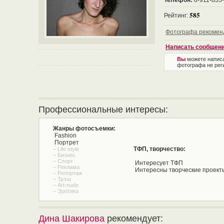
Телефон:
8-911-835
585
Рейтинг:
Фотографа рекомен
Написать сообщен
Вы
можете напис
фотографа не рег
Профессиональные интересы:
Жанры фотосъемки:
Fashion
Портрет
ТФП, творчество:
– Life style
– Бизнес
– Спорт
Интересует ТФП
– Реклама
Интересны творческие проект
– Репортаж
– Трэш
– Art-nude
– Эротика
Дина Шакирова
рекомендует: