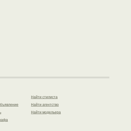
Найти стилиста
объявление
Найти агентство
ь
Найти модельера
рафа