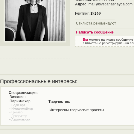
Телефон:
89262726801
Адрес:
mail@svetlanashayda.com
19260
Рейтинг:
Стилиста рекомендуют
Написать сообщение
Вы
можете написать сообщение
стилиста не регистрируясь на са
Профессиональные интересы:
Специализация:
Визажист
Парикмахер
Творчество:
– Боди-арт
– Имиджмейкер
Интересны творческие проекты
– Гример
– Декоратор
– Аэромакияж