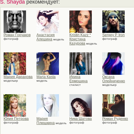
S. Shayda
рекомендует:
Роман Горчаков
Анастасия
Kristin Kazz *
Sergey P. Iron
фотограф
Алешина
Кристина
фотограф
модель
Казурова
модель
Мария Даранова
Мaria Кasta
Ирина
Оксана
модельер
модель
Ермошина
Олейниченко
стилист
модельер
Юлия Петрова
Мария
Ника Шатова
Роман Руденко
фотограф
Плюшкина
фотограф
фотограф
модель