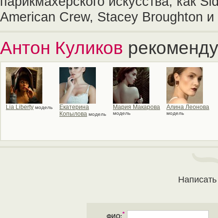
парикмахерского искусства, как Sid
American Crew, Stacey Broughton и 
Антон Куликов
рекоменду
Lia Liberty
Екатерина
Мария Макарова
Алина Леонова
модель
Копылова
модель
модель
модель
Написать
*
ФИО: