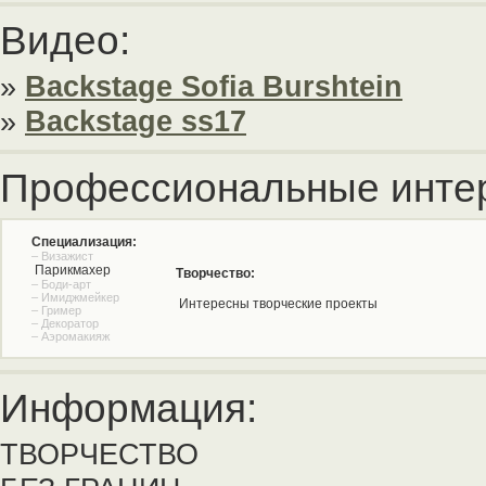
Видео:
»
Backstage Sofia Burshtein
»
Backstage ss17
Профессиональные инте
Специализация:
– Визажист
Парикмахер
Творчество:
– Боди-арт
– Имиджмейкер
Интересны творческие проекты
– Гример
– Декоратор
– Аэромакияж
Информация:
ТВОРЧЕСТВО