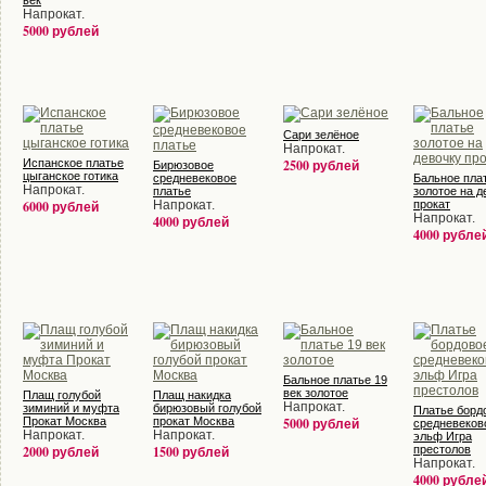
век
Напрокат.
5000 рублей
Сари зелёное
Напрокат.
Испанское платье
2500 рублей
Бирюзовое
цыганское готика
средневековое
Бальное пла
Напрокат.
платье
золотое на д
6000 рублей
Напрокат.
прокат
Напрокат.
4000 рублей
4000 рубле
Бальное платье 19
век золотое
Плащ голубой
Плащ накидка
Напрокат.
зиминий и муфта
бирюзовый голубой
Платье борд
Прокат Москва
прокат Москва
5000 рублей
средневеков
Напрокат.
Напрокат.
эльф Игра
2000 рублей
1500 рублей
престолов
Напрокат.
4000 рубле