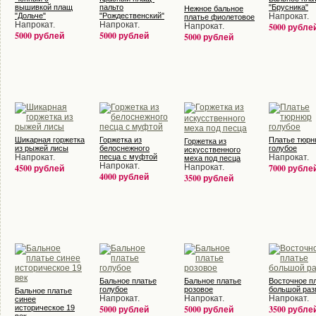
вышивкой плащ
пальто
"Брусника"
Нежное бальное
"Дольче"
"Рождественский"
Напрокат.
платье фиолетовое
Напрокат.
Напрокат.
Напрокат.
5000 рубле
5000 рублей
5000 рублей
5000 рублей
Шикарная горжетка
Горжетка из
Платье тюрн
Горжетка из
из рыжей лисы
белоснежного
голубое
искусственного
Напрокат.
песца с муфтой
Напрокат.
меха под песца
Напрокат.
4500 рублей
Напрокат.
7000 рубле
4000 рублей
3500 рублей
Бальное платье
Бальное платье
Восточное п
голубое
розовое
большой раз
Бальное платье
Напрокат.
Напрокат.
Напрокат.
синее
историческое 19
5000 рублей
5000 рублей
3500 рубле