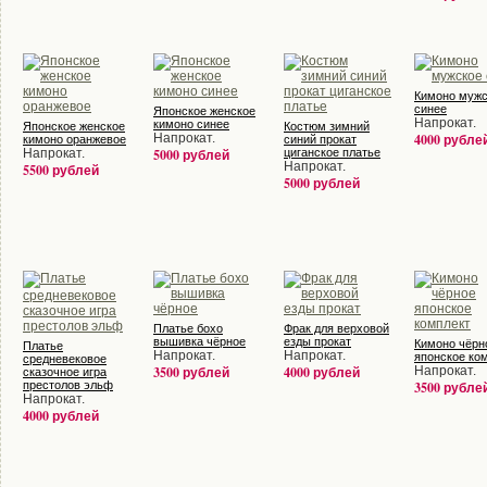
Кимоно мужс
синее
Японское женское
Напрокат.
кимоно синее
Японское женское
Костюм зимний
Напрокат.
4000 рубле
кимоно оранжевое
синий прокат
Напрокат.
5000 рублей
циганское платье
Напрокат.
5500 рублей
5000 рублей
Платье бохо
Фрак для верховой
вышивка чёрное
езды прокат
Кимоно чёрн
Платье
Напрокат.
Напрокат.
японское ко
средневековое
3500 рублей
4000 рублей
Напрокат.
сказочное игра
престолов эльф
3500 рубле
Напрокат.
4000 рублей