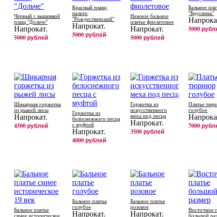
Красный плащ-
Бальное пла
пальто
"Брусника"
Чёпный с вышивкой
Нежное бальное
"Рождественский"
Напрока
плащ "Дольче"
платье фиолетовое
Напрокат.
Напрокат.
Напрокат.
5000 рубл
5000 рублей
5000 рублей
5000 рублей
Шикарная горжетка
Горжетка из
Платье тюр
из рыжей лисы
искусственного
голубое
Горжетка из
Напрокат.
меха под песца
Напрока
белоснежного песца
Напрокат.
4500 рублей
с муфтой
7000 рубл
Напрокат.
3500 рублей
4000 рублей
Бальное платье
Бальное платье
голубое
розовое
Бальное платье
Восточное 
Напрокат.
Напрокат.
синее историческое
большой ра