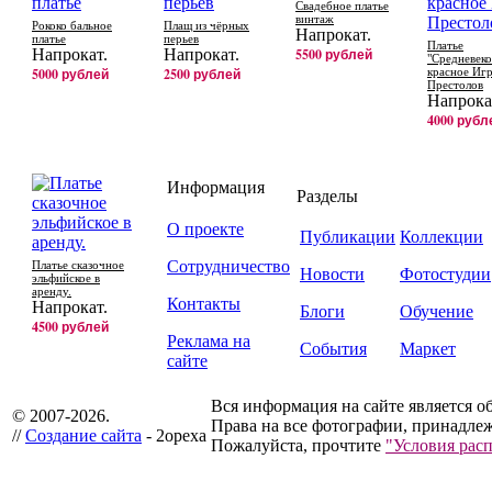
Свадебное платье
винтаж
Рококо бальное
Плащ из чёрных
Напрокат.
платье
перьев
Платье
Напрокат.
Напрокат.
5500 рублей
"Средневеко
5000 рублей
2500 рублей
красное Иг
Престолов
Напрока
4000 рубл
Информация
Разделы
О проекте
Публикации
Коллекции
Сотрудничество
Платье сказочное
Новости
Фотостудии
эльфийское в
аренду.
Контакты
Напрокат.
Блоги
Обучение
4500 рублей
Реклама на
События
Маркет
сайте
Вся информация на сайте является о
© 2007-2026.
Права на все фотографии, принадлеж
//
Создание сайта
- 2opexa
Пожалуйста, прочтите
"Условия рас