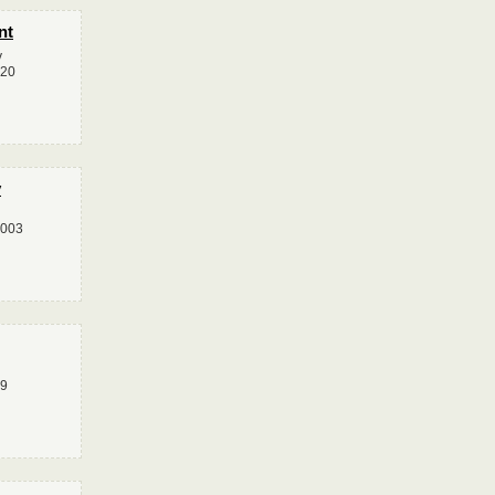
nt
у
220
y
4003
79