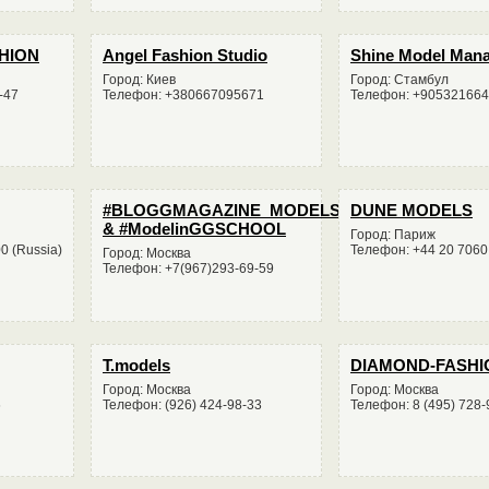
HION
Angel Fashion Studio
Shine Model Man
Город: Киев
Город: Стамбул
-47
Телефон: +380667095671
Телефон: +90532166
#BLOGGMAGAZINE_MODELS
DUNE MODELS
& #ModelinGGSCHOOL
Город: Париж
 (Russia)
Телефон: +44 20 7060
Город: Москва
Телефон: +7(967)293-69-59
T.models
DIAMOND-FASHI
Город: Москва
Город: Москва
6
Телефон: (926) 424-98-33
Телефон: 8 (495) 728-