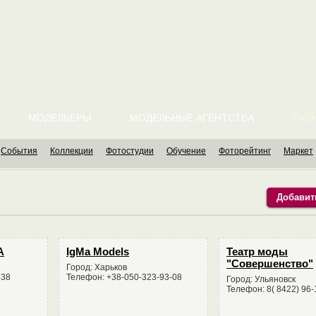
МОДЕЛЬЕРЫ
МОДЕЛЬНЫЕ АГЕНТСТВА
FASH
События
Коллекции
Фотостудии
Обучение
Фоторейтинг
Маркет
Добавит
А
IgMa Models
Театр моды
"Совершенство"
Город: Харьков
538
Телефон: +38-050-323-93-08
Город: Ульяновск
Телефон: 8( 8422) 96-