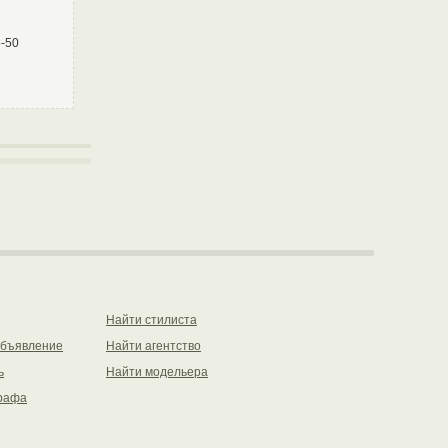
5-50
Найти стилиста
объявление
Найти агентство
ь
Найти модельера
рафа