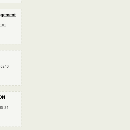
agement
4101
 6240
ON
95-24