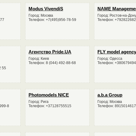
Modus VivendiS
NAME Manageme
Город: Москва
Город: Ростов-на-Дон
477
Телефон: +7(495)956-78-59
Телефон: +79282268
Агентство Pride.UA
FLY model agenc
Город: Киев
Город: Одесса
Телефон: 8 (044) 492-88-68
Телефон: +38067949
2 55
Photomodels NICE
a.b.a Group
Город: Рига
Город: Москва
999-8
Телефон: +37128755515
Телефон: 891501461