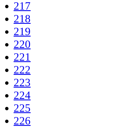
217
218
219
220
221
222
223
224
225
226