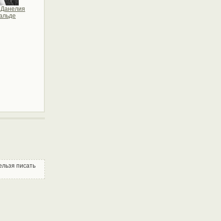
 Данелия
альде
Нельзя писать