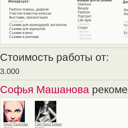
Жанры фотосъемки:
Интересует:
До
Glamour
Beauty
Fashion показы, дефиле
Ин
Fashion
Участие в мастер-классах
Ин
Портрет
Выставки, презентации
Life style
– Боди-арт
– А
– Бизнес
Съемки для календарей, каталогов
Го
Спорт
Съемки для журналов
– Е
– Белье
Съемки в кино
Ес
– Art-nude
Съемки в рекламе
– Е
– Эротика
Стоимость работы от:
3.000
Софья Машанова
рекоме
Анна Ульянова
Светлана Ермак
модель
модель