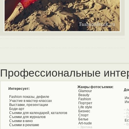
Профессиональные инте
Жанры фотосъемки:
Интересует:
До
Glamour
Beauty
Fashion показы, дефиле
Ин
Fashion
Участие в мастер-классах
Ин
Портрет
Выставки, презентации
Life style
Боди-арт
– А
Бизнес
Съемки для календарей, каталогов
– Г
Спорт
Съемки для журналов
– Е
Белье
Ес
Съемки в кино
Art-nude
– Е
Съемки в рекламе
– Эротика