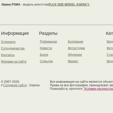
Ирина PSMA
- модель агентства
PLUS SIZE MODEL AGENCY
.
Информация
Разделы
Ка
Публикации
Коллекции
Мод
О проекте
Новости
Фотостудии
Фот
Сотрудничество
Блоги
Обучение
Сти
Контакты
События
Маркет
Мод
Реклама на сайте
© 2007-2026.
Вся информация на сайте является объект
//
Создание сайта
- 2opexa
Права на все фотографии, принадлежат ав
Пожалуйста, прочтите
"Условия распрост