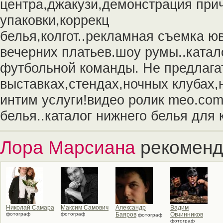
центра,джакузи,демонстрация прич
упаковки,коррекц
белья,колгот..рекламная съемка ю
вечерних платьев.шоу румы..ката
футбольной команды. Не предлагат
выставках,стендах,ночных клубах,
интим услуги!видео ролик meo.com
белья..каталог нижнего белья для
Лора Марсиана
рекоменд
Николай Самара
Максим Самович
Александр
Вадим
фотограф
фотограф
Баяров
Овчинников
фотограф
фотограф