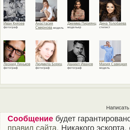
Иван Князев
Анастасия
Джемма Пириянц
Дина Толобаева
фотограф
Смирнова
модельер
стилист
модель
Леонид Линьков
Людмила Борец
Даниил Иванов
Мария Савицкая
фотограф
фотограф
фотограф
модель
Написать
Сообщение
будет гарантировано
правил сайта
. Никакого эскорта