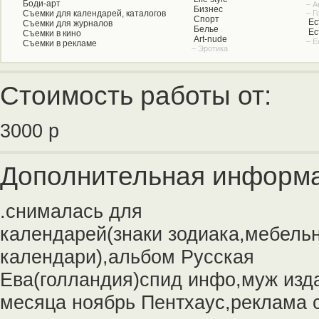
Боди-арт
– А
Бизнес
Съемки для календарей, каталогов
– Г
Спорт
Ес
Съемки для журналов
Белье
Ес
Съемки в кино
Art-nude
– Е
Съемки в рекламе
– Эротика
Стоимость работы от:
3000 р
Дополнительная информа
.снималась для
календарей(знаки зодиака,мебель
календари),альбом Русская
Ева(голландия)спид инфо,муж из
месяца ноябрь Пентхаус,реклама 