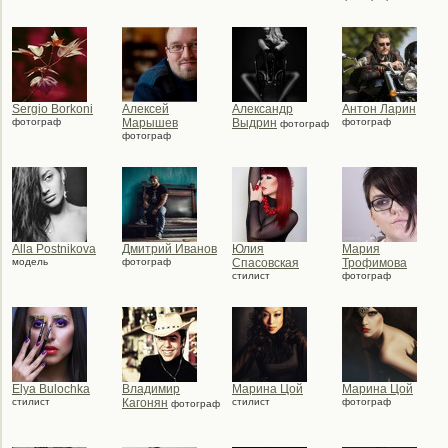
Sergio Borkoni
Алексей
Александр
Антон Ларин
фотограф
Марышев
Выдрин
фотограф
фотограф
фотограф
Alla Postnikova
Дмитрий Иванов
Юлия
Мария
модель
фотограф
Спасовская
Трофимова
стилист
фотограф
Elya Bulochka
Владимир
Марина Цой
Марина Цой
стилист
Кагонян
стилист
фотограф
фотограф