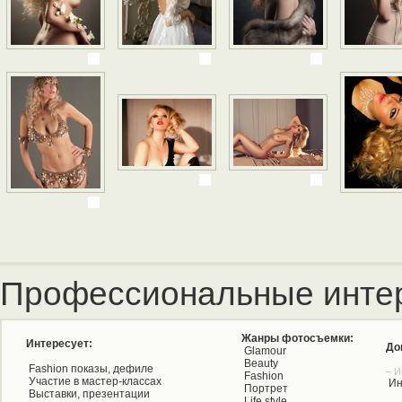
Профессиональные инте
Жанры фотосъемки:
Интересует:
До
Glamour
Beauty
Fashion показы, дефиле
– И
Fashion
Участие в мастер-классах
Ин
Портрет
Выставки, презентации
Life style