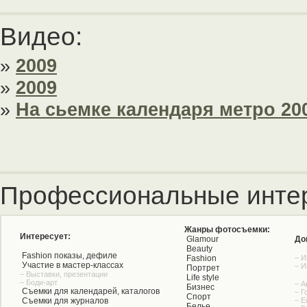
Видео:
»
2009
»
2009
»
На сьемке календаря метро 2009 ...
Профессиональные инте
Жанры фотосъемки:
Интересует:
Glamour
До
Beauty
Fashion показы, дефиле
Fashion
– И
Участие в мастер-классах
– И
Портрет
– Выставки, презентации
Life style
– Боди-арт
– А
Бизнес
Съемки для календарей, каталогов
– Г
Спорт
Съемки для журналов
– Е
Белье