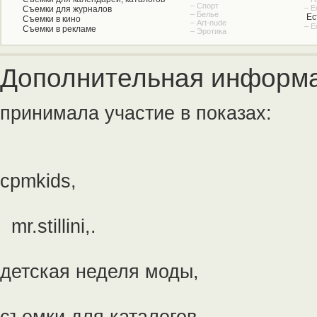
– Спорт
– Е
Съемки для журналов
– Белье
Ес
Съемки в кино
– Art-nude
– Е
Съемки в рекламе
– Эротика
Дополнительная информа
принимала участие в показах:
cpmkids,
mr.stillini,.
детская неделя моды,
съемки для каталогов,