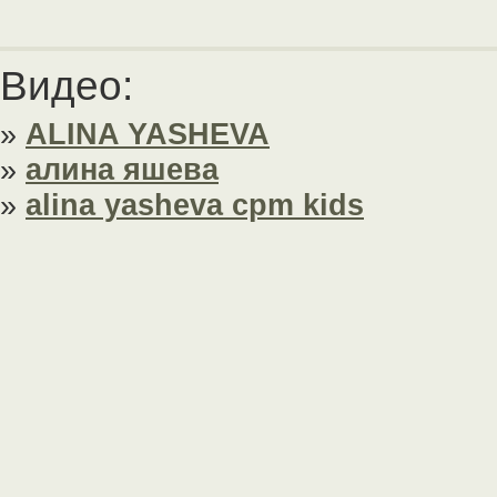
Видео:
»
ALINA YASHEVA
»
алина яшева
»
alina yasheva cpm kids