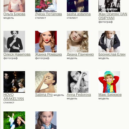
Ольга Бокова
Луиза Потапова
sasha astanina
Жан Осипян [JAN
модель
стилист
стилист
OSIPYAN]
фотограф
Олеся Накипова
Жанна Ромашка
Диана Панченко
Бронислав Елин
фотограф
фотограф
модель
модель
HOVO
Sabina Pro
Anna Fedorova
Макс Бирюков
модель
ARAKELYAN
модель
модель
стилист