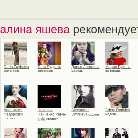
алина яшева
рекомендуе
Daria Zaytseva
Таня Руденко
Дарья Логинова
Мария Пухова
фотограф
фотограф
модель
фотограф
Анастасия
Наталья
Alexandra
Artem Dmitriev
Федорович
Панченко PаNа-
Dmitrieva
модель
модель
стилист
style
стилист