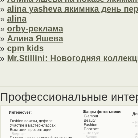
»
alina yasheva якимнка день п
»
alina
»
orby-реклама
»
Алина Яшева
»
cpm kids
»
Mr.Stillini: Новогодняя коллек
Профессиональные инте
Жанры фотосъемки:
Интересует:
До
Glamour
Beauty
Fashion показы, дефиле
– И
Fashion
Участие в мастер-классах
– И
Портрет
Выставки, презентации
– Life style
– Боди-арт
– А
– Бизнес
Съемки для календарей, каталогов
– Г