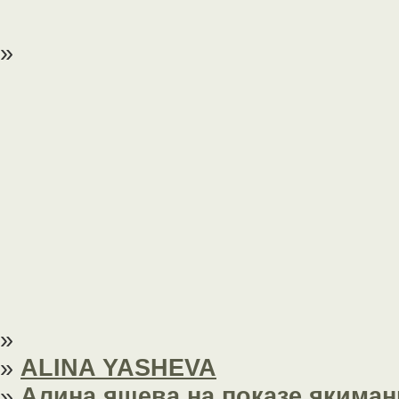
»
»
»
ALINA YASHEVA
»
Алина яшева на показе якиман