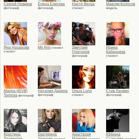
Сергей Новиков
Елена Елисова
Настя Весна
Максим Колосов
фотограф
фотограф
стилист
модель
Яна Назарова
Mir Ann
Дмитрий
Ирина
стилист
стилист
Платонов
Кабанцева
фотограф
стилист
Marina (tDVB)
Наталия Данина
Ольга Luno
Стив Ласмин
Tornova
фотограф
стилист
фотограф
фотограф
Кристина
Екатерина
Анастасия
Юлиана
Литвинова
Уланова
Макеева
Старцева
стилист
стилист
стилист