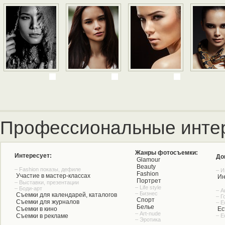
Профессиональные инте
Жанры фотосъемки:
Интересует:
До
Glamour
Beauty
– Fashion показы, дефиле
– И
Fashion
Участие в мастер-классах
Ин
Портрет
– Выставки, презентации
– Life style
– Боди-арт
– А
– Бизнес
Съемки для календарей, каталогов
– Г
Спорт
Съемки для журналов
– Е
Белье
Съемки в кино
Ес
– Art-nude
Съемки в рекламе
– Е
– Эротика