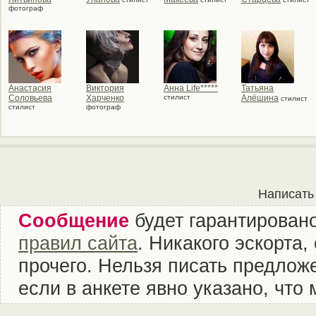
фотограф
Анастасия
Виктория
Анна Life*****
Татьяна
Соловьева
Харченко
стилист
Алёшина
стилист
стилист
фотограф
Написать
Сообщение
будет гарантировано
правил сайта
. Никакого эскорта
прочего. Нельзя писать предложе
если в анкете явно указано, что