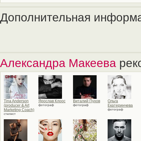
Дополнительная информа
Александра Макеева
рек
Tina Anderson
Ярослав Клоос
Виталий Пухов
Ольга
(producer & Art
фотограф
фотограф
Екатеринчева
Marketing Coach)
фотограф
стилист