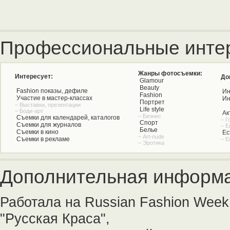
Профессиональные инте
Жанры фотосъемки:
Интересует:
До
Glamour
Beauty
Fashion показы, дефиле
Ин
Fashion
Участие в мастер-классах
Ин
Портрет
– Выставки, презентации
Life style
– Боди-арт
Ак
– Бизнес
Съемки для календарей, каталогов
– Г
Спорт
Съемки для журналов
– Е
Белье
Съемки в кино
Ес
– Art-nude
Съемки в рекламе
– Е
– Эротика
Дополнительная информа
Работала на Russian Fashion Week
"Русская Краса",