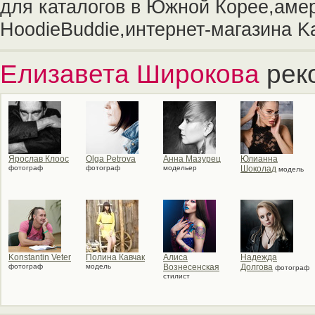
для каталогов в Южной Корее,аме
HoodieBuddie,интернет-магазина Kat
Елизавета Широкова
рек
Ярослав Клоос
Olga Petrova
Анна Мазурец
Юлианна
фотограф
фотограф
модельер
Шоколад
модель
Konstantin Veter
Полина Кавчак
Алиса
Надежда
фотограф
модель
Вознесенская
Долгова
фотограф
стилист