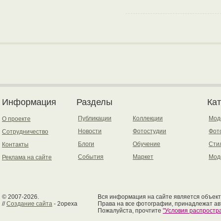
Информация
Разделы
Ка
Публикации
Коллекции
Мод
О проекте
Новости
Фотостудии
Фот
Сотрудничество
Блоги
Обучение
Сти
Контакты
События
Маркет
Мод
Реклама на сайте
© 2007-2026.
Вся информация на сайте является объект
//
Создание сайта
- 2opexa
Права на все фотографии, принадлежат ав
Пожалуйста, прочтите
"Условия распрост