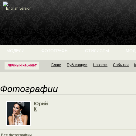
English version
МОДЕЛИ
ФОТОГРАФЫ
СТИЛИСТЫ
МОД
Блоги
Публикации
Новости
События
Личный кабинет
Фотографии
Юрий
К
Все фотографии