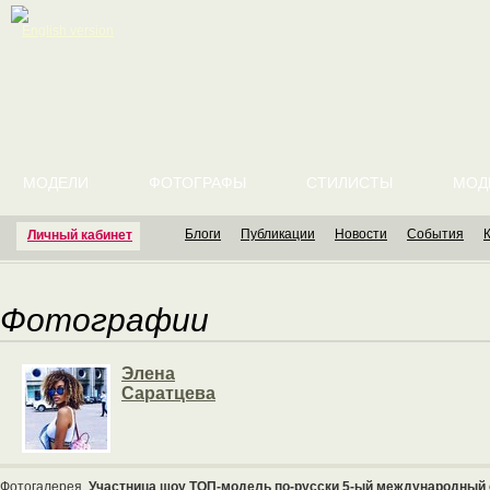
English version
МОДЕЛИ
ФОТОГРАФЫ
СТИЛИСТЫ
МОД
Блоги
Публикации
Новости
События
Личный кабинет
Фотографии
Элена
Саратцева
Фотогалерея
Участница шоу ТОП-модель по-русски 5-ый международный 