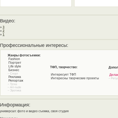
Видео:
»
3
»
2
»
1
Профессиональные интересы:
Жанры фотосъемки:
Fashion
Портрет
Life style
ТФП, творчество:
Допол
Бизнес
– Спорт
Интересует ТФП
Дела
Реклама
Интересны творческие проекты
– Рету
Репортаж
– Трэш
– Art-nude
– Эротика
Информация:
универсал: фото и видео съемка, своя студия