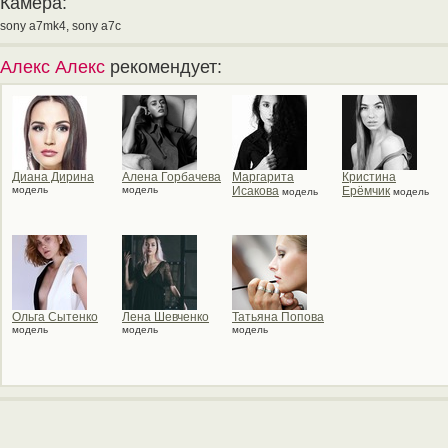
Камера:
sony a7mk4, sony a7c
Алекс Алекс
рекомендует:
Диана Дирина
Алена Горбачева
Маргарита
Кристина
модель
модель
Исакова
Ерёмчик
модель
модель
Ольга Сытенко
Лена Шевченко
Татьяна Попова
модель
модель
модель