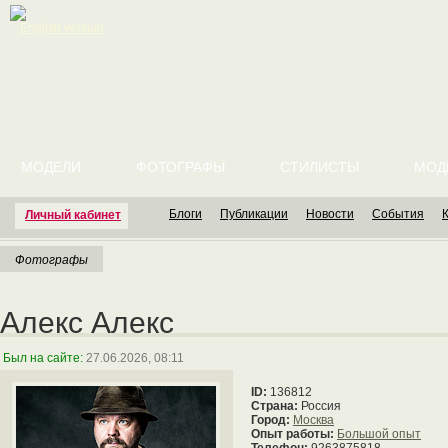
English version
МОДЕЛИ
ФОТОГРАФЫ
СТИЛИСТЫ
МОД
Блоги
Публикации
Новости
События
Личный кабинет
Фотографы
Алекс Алекс
Был на сайте:
27.06.2026, 08:11
ID:
136812
Страна:
Россия
Город:
Москва
Опыт работы:
Большой опыт