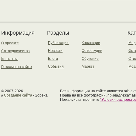
Информация
Разделы
Ка
Публикации
Коллекции
Мод
О проекте
Новости
Фотостудии
Фот
Сотрудничество
Блоги
Обучение
Сти
Контакты
События
Маркет
Мод
Реклама на сайте
© 2007-2026.
Вся информация на сайте является объект
//
Создание сайта
- 2opexa
Права на все фотографии, принадлежат ав
Пожалуйста, прочтите
"Условия распрост