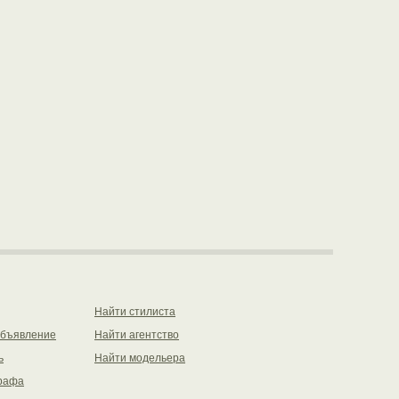
Найти стилиста
объявление
Найти агентство
ь
Найти модельера
рафа