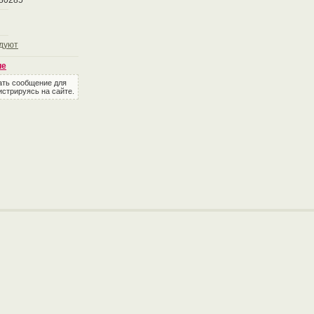
480285
дуют
ие
ать сообщение для
истрируясь на сайте.