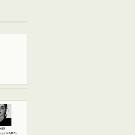
рия
ова
модель