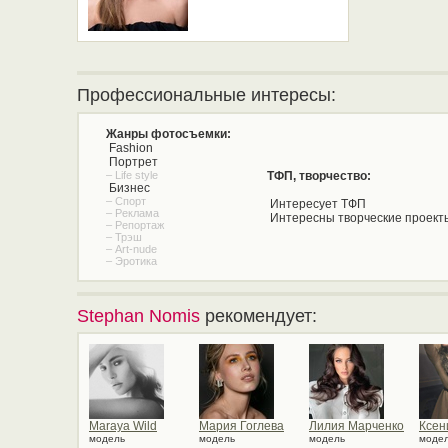
Профессиональные интересы:
Жанры фотосъемки:
Fashion
Портрет
– Life style
ТФП, творчество:
Бизнес
– Спорт
Интересует ТФП
– Реклама
Интересны творческие проект
– Репортаж
– Трэш
– Art-nude
– Эротика
Stephan Nomis
рекомендует:
Maraya Wild
Мария Гоглева
Лилия Марченко
Ксен
модель
модель
модель
моде