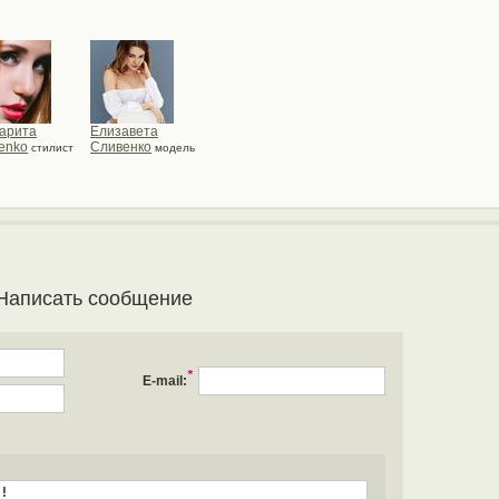
арита
Елизавета
senko
Сливенко
стилист
модель
Написать сообщение
*
E-mail: