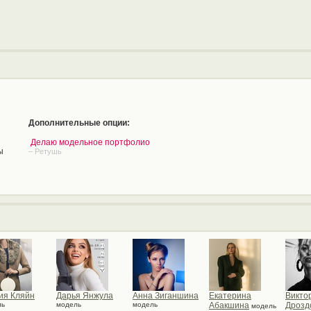
Дополнительные опции:
Делаю модельное портфолио
ы
– Ретушь
ия Кляйн
Дарья Янжула
Анна Зиганшина
Екатерина
Викто
ль
модель
модель
Абакшина
Дрозд
модель