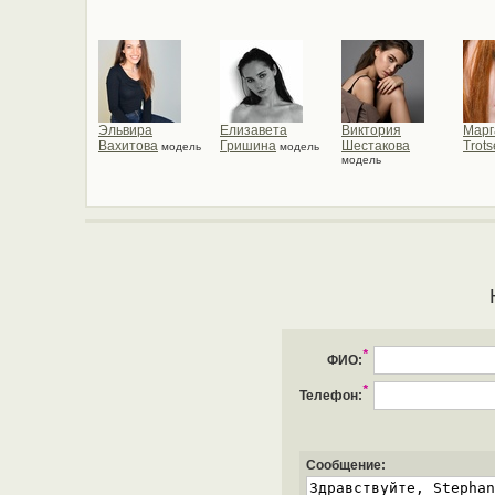
Эльвира
Елизавета
Виктория
Марг
Вахитова
Гришина
Шестакова
Trot
модель
модель
модель
*
ФИО:
*
Телефон:
Сообщение: