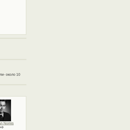
ли- около 10
an Nomis
аф