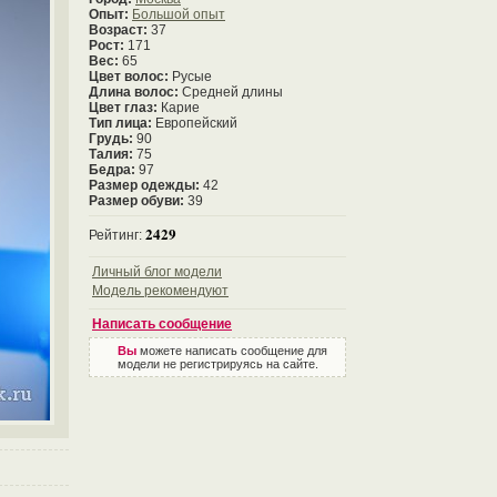
Опыт:
Большой опыт
Возраст:
37
Рост:
171
Вес:
65
Цвет волос:
Русые
Длина волос:
Средней длины
Цвет глаз:
Карие
Тип лица:
Европейский
Грудь:
90
Талия:
75
Бедра:
97
Размер одежды:
42
Размер обуви:
39
2429
Рейтинг:
Личный блог модели
Модель рекомендуют
Написать сообщение
Вы
можете написать сообщение для
модели не регистрируясь на сайте.