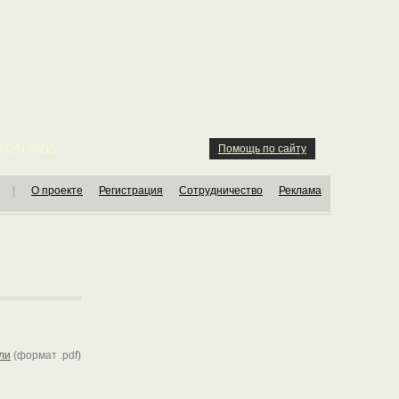
ION KIDS
Помощь по сайту
|
О проекте
Регистрация
Сотрудничество
Реклама
ли
(формат .pdf)