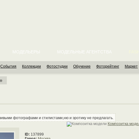
МОДЕЛЬЕРЫ
МОДЕЛЬНЫЕ АГЕНТСТВА
FASH
События
Коллекции
Фотостудии
Обучение
Фоторейтинг
Маркет
ет
тливыми фотографами и стилистами,ню и эротику не предлагать.
Композитка моде
ID:
137899
Город:
Москва