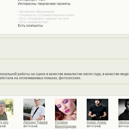
Интересны творческие проекты
– Актерское образование
– Готовность к стрижке/покраске волос
– Есть татуировки, пирсинг на теле
– Есть загранпаспорт
Есть снэпшоты
ональной работы на сцене в качестве вокалистки около года, в качестве моде
 работала на оплачиваемых показах, фотосессиях.
y pro
Леонид Туваев
Полина
Алекс Алекс
Steph
граф
фотограф
Виноградова
фотограф
фотогр