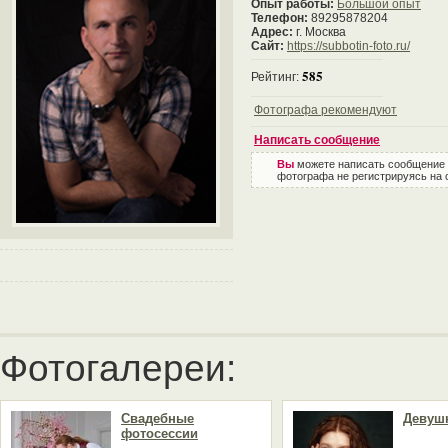
Опыт работы:
Большой опыт
Телефон:
89295878204
Адрес:
г. Москва
Сайт:
https://subbotin-foto.ru/
585
Рейтинг:
Фотографа рекомендуют
Написать сообщение
Вы
можете написать сообщение
фотографа не регистрируясь на 
Фотогалереи:
Свадебные
Девуш
фотосессии