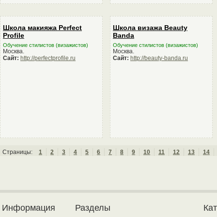
Школа макияжа Perfect
Школа визажа Beauty
Profile
Banda
Обучение стилистов (визажистов)
Обучение стилистов (визажистов)
Москва.
Москва.
Сайт:
http://perfectprofile.ru
Сайт:
http://beauty-banda.ru
Страницы:
1
2
3
4
5
6
7
8
9
10
11
12
13
14
Информация
Разделы
Ка