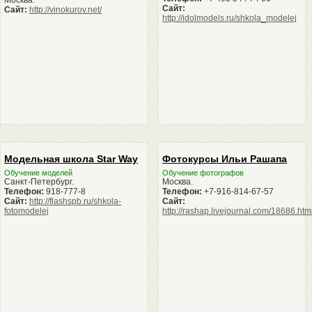
Сайт:
Сайт:
http://vinokurov.net/
http://idolmodels.ru/shkola_modelej
Модельная школа Star Way
Фотокурсы Ильи Рашапа
Обучение моделей
Обучение фотографов
Санкт-Петербург.
Москва.
Телефон:
918-777-8
Телефон:
+7-916-814-67-57
Сайт:
http://flashspb.ru/shkola-
Сайт:
fotomodelej
http://rashap.livejournal.com/18686.htm