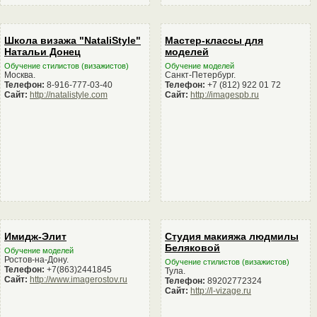
Школа визажа "NataliStyle"
Мастер-классы для
Натальи Донец
моделей
Обучение стилистов (визажистов)
Обучение моделей
Москва.
Санкт-Петербург.
Телефон:
8-916-777-03-40
Телефон:
+7 (812) 922 01 72
Сайт:
http://natalistyle.com
Сайт:
http://imagespb.ru
Имидж-Элит
Студия макияжа людмилы
Беляковой
Обучение моделей
Ростов-на-Дону.
Обучение стилистов (визажистов)
Телефон:
+7(863)2441845
Тула.
Сайт:
http://www.imagerostov.ru
Телефон:
89202772324
Сайт:
http://l-vizage.ru