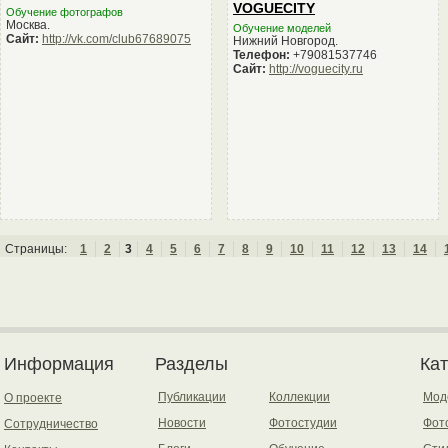
VOGUECITY
Обучение фотографов
Москва.
Обучение моделей
Сайт:
http://vk.com/club67689075
Нижний Новгород.
Телефон:
+79081537746
Сайт:
http://voguecity.ru
Страницы:
1
2
3
4
5
6
7
8
9
10
11
12
13
14
Информация
Разделы
Ка
Публикации
Коллекции
Мод
О проекте
Новости
Фотостудии
Фот
Сотрудничество