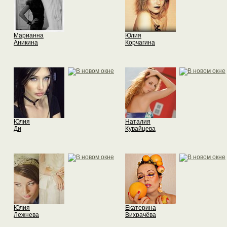
Марианна
Юлия
Аникина
Корчагина
Юлия
Наталия
Ди
Кувайцева
Юлия
Екатерина
Лежнева
Вихрачёва