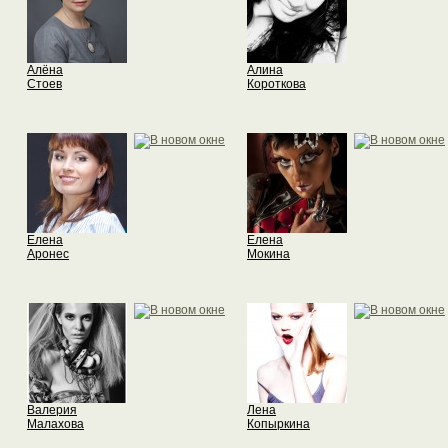
Алёна
Алина
Стоев
Короткова
Елена
Елена
Аронес
Мокина
Валерия
Лена
Малахова
Копыркина