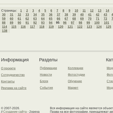
Страницы:
1
2
3
4
5
6
7
8
9
10
11
12
13
14
30
31
32
33
34
35
36
37
38
39
40
41
42
43
59
60
61
62
63
64
65
66
67
68
69
70
71
72
88
89
90
91
92
93
94
95
96
97
98
99
100
101
114
115
116
117
118
119
120
121
122
123
124
125
138
Информация
Разделы
Ка
Публикации
Коллекции
Мод
О проекте
Новости
Фотостудии
Фот
Сотрудничество
Блоги
Обучение
Сти
Контакты
События
Маркет
Мод
Реклама на сайте
© 2007-2026.
Вся информация на сайте является объект
//
Создание сайта
- 2opexa
Права на все фотографии, принадлежат ав