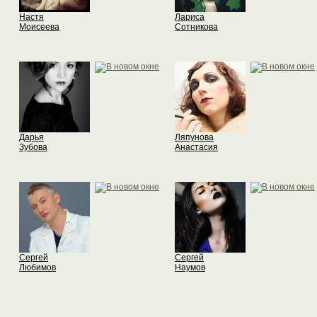
Настя
Лариса
Моисеева
Сотникова
Дарья
Ляпунова
Зубова
Анастасия
Сергей
Сергей
Любимов
Наумов