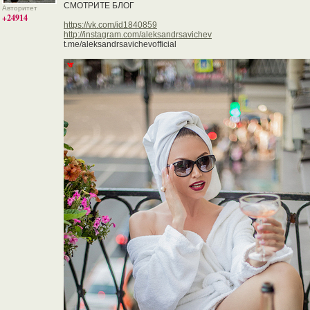
СМОТРИТЕ БЛОГ
Авторитет
+24914
https://vk.com/id1840859
http://instagram.com/aleksandrsavichev
t.me/aleksandrsavichevofficial