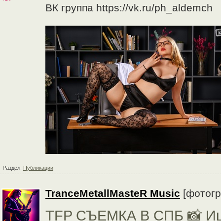
ВК группа https://vk.ru/ph_aldemch
Раздел:
Публикации
TranceMetallMasteR Music
[фотог
TFP СЪЕМКА В СПБ 📸 Ищ