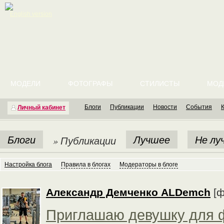
English version
МОДЕЛИ
ФОТОГРАФЫ
СТИЛИСТЫ
МОД
Блоги
Публикации
Новости
События
Личный кабинет
Блоги
Лучшее
Не лу
» Публикации
Настройка блога
Правила в блогах
Модераторы в блоге
Александр Демченко ALDemch
[ф
Приглашаю девушку для ф