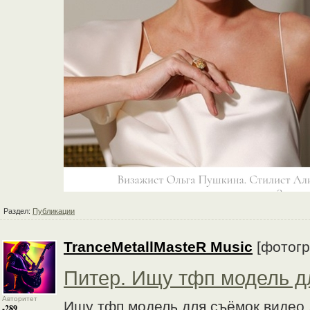
Раздел:
Публикации
TranceMetallMasteR Music
[фотог
Питер. Ищу тфп модель д
Авторитет
Ищу тфп модель для съёмок видео 
-289