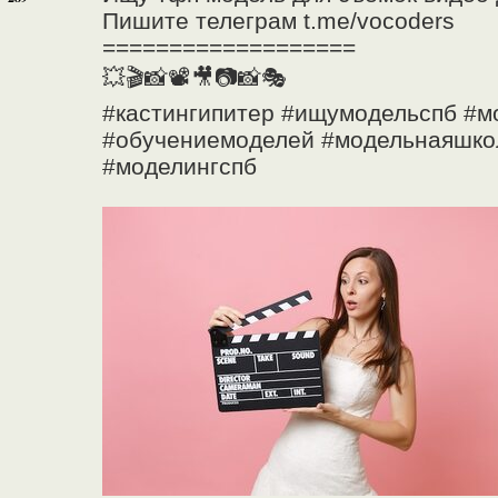
Пишите телеграм t.me/vocoders
===================
💥🎬📸📽🎥📷📸🎭
#кастингипитер #ищумодельспб #мо
#обучениемоделей #модельнаяшко
#моделингспб