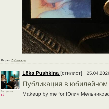
Раздел:
Публикации
Lёka Pushkina
[стилист]
25.04.202
Публикация в юбилейном
Авторитет
Makeup by me for Юлия Мельников
+1