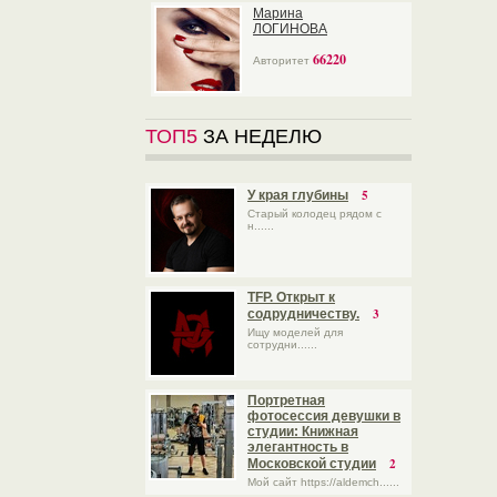
Марина
ЛОГИНОВА
66220
Авторитет
ТОП5
ЗА НЕДЕЛЮ
5
У края глубины
Старый колодец рядом с
н......
TFP. Открыт к
3
содрудничеству.
Ищу моделей для
сотрудни......
Портретная
фотосессия девушки в
студии: Книжная
элегантность в
2
Московской студии
Мой сайт https://aldemch......