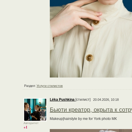
Раздел:
Услуги стилистов
Lёka Pushkina
[стилист]
20.04.2026, 10:18
Бьюти креатор, окрыта к сот
Makeup|hairstyle by me for York photo MK
Авторитет
+1