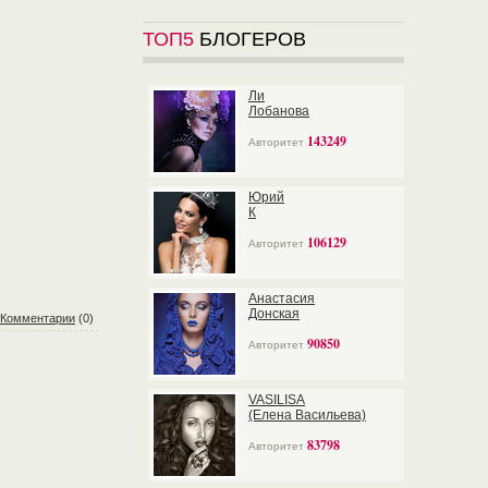
ТОП5
БЛОГЕРОВ
Ли
Лобанова
143249
Авторитет
Юрий
К
106129
Авторитет
Анастасия
Донская
Комментарии
(0)
90850
Авторитет
VASILISA
(Елена Васильева)
83798
Авторитет