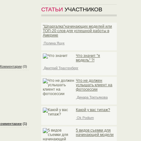
СТАТЬИ
УЧАСТНИКОВ
"Шпаргалка"начинающих моделей или
TOП-20 слов для успешной работы в
Америке
Полина Яцук
Что значит "я
модель" ?!
Комментарии
(0)
Дмитрий Трахтенберг
Что не должен
услышать клиент на
фотосессии
Динара Третьякова
Какой у вас типаж?
Ok Podium
Комментарии
(1)
5 видов съемки для
начинающей модели