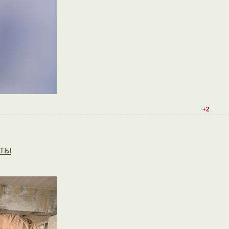
+2
оты