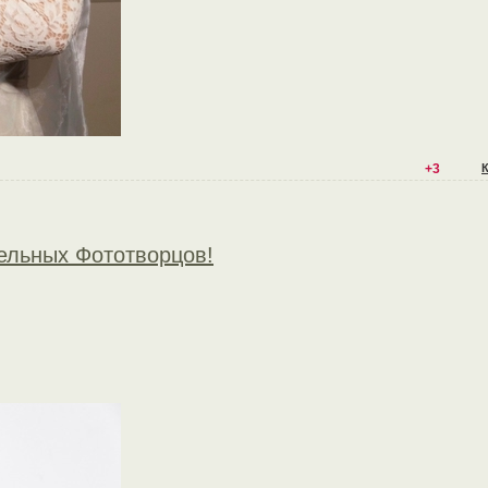
+3
ельных Фототворцов!