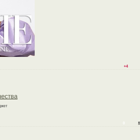
+4
чества
джет
0