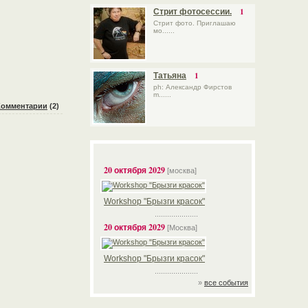
1
Стрит фотосессии.
Стрит фото. Приглашаю
мо......
1
Татьяна
ph: Александр Фирстов
m......
Комментарии
(2)
20 октября 2029
[москва]
Workshop "Брызги красок"
.....................
20 октября 2029
[Москва]
Workshop "Брызги красок"
.....................
»
все события