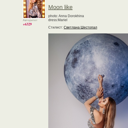
Moon like
photo: Anna Dorokhina
dress:Mariel
Авторитет
+6329
Стилист:
Светлана Шестопал