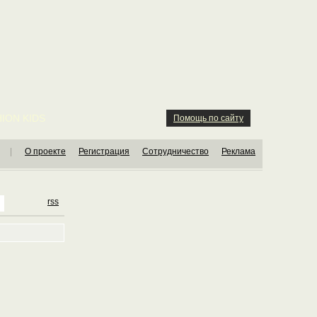
ION KIDS
Помощь по сайту
|
О проекте
Регистрация
Сотрудничество
Реклама
rss