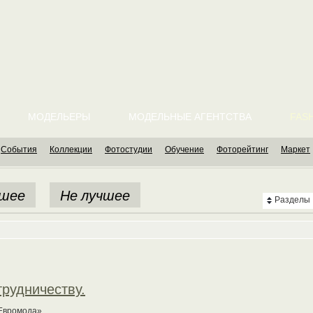
МОДЕЛЬЕРЫ
МОДЕЛЬНЫЕ АГЕНТСТВА
FASH
События
Коллекции
Фотостудии
Обучение
Фоторейтинг
Маркет
шее
Не лучшее
Разделы
трудничеству.
«Евромода»