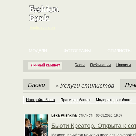
English version
МОДЕЛИ
ФОТОГРАФЫ
СТИЛИСТЫ
Блоги
Публикации
Новости
Личный кабинет
Блоги
Луч
» Услуги стилистов
Настройка блога
Правила в блогах
Модераторы в блоге
Lёka Pushkina
[стилист]
06.05.2026, 19:37
Бьюти Креатор. Открыта к со
Макияж | причёска моих рук дело для lookbook 