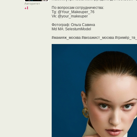
Авторитет
+1
По вопросам сотрудничества:
Tg: @Your_Makeuper_76
Vk: @your_makeuper
Фотограф: Ольга Савина
Md MA: SelestumModel
#макияж_москва #визажист_москва #гримёр_тв