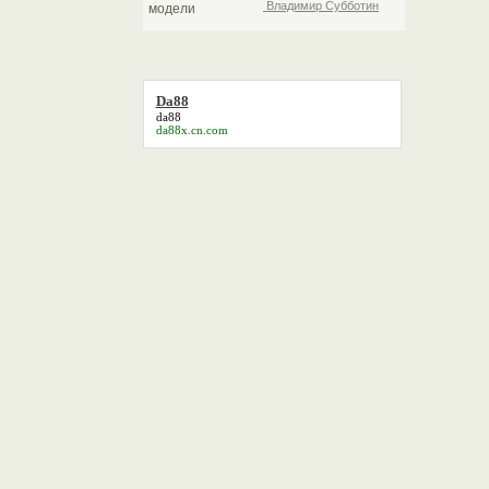
Владимир Субботин
Da88
da88
da88x.cn.com