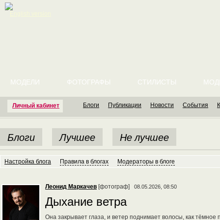
English version
МОДЕЛИ
ФОТОГРАФЫ
СТИЛИСТЫ
МОД
Блоги
Публикации
Новости
События
Личный кабинет
Блоги
Лучшее
Не лучшее
Настройка блога
Правила в блогах
Модераторы в блоге
Леонид Маркачев
[фотограф]
08.05.2026, 08:50
Дыхание ветра
Она закрывает глаза, и ветер поднимает волосы, как тёмное