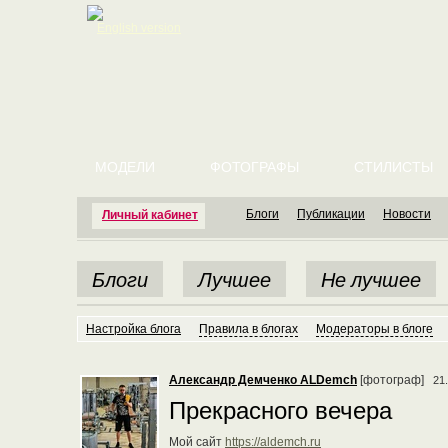
English version
МОДЕЛИ
ФОТОГРАФЫ
СТИЛИСТЫ
Блоги
Публикации
Новости
Личный кабинет
Блоги
Лучшее
Не лучшее
Настройка блога
Правила в блогах
Модераторы в блоге
Александр Демченко ALDemch
[фотограф]
21
Прекрасного вечера
Мой сайт
https://aldemch.ru