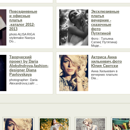
Повседневные
Эксклюзивные
и офисные
платья
платья
вечерние -
,каталог 2012-
сказочные
2013
фото
Путятиной
photo ALISA RIGA
stylemake Nastya
Фото : Татьяна
Do...
Сатин( Путятина)
Моде...
Творческий
Актриса Анна
проект by Daria
хилькевич,фото
Aleksfndrova,fashion-
Юлия Светски
designer Diana
Анна Хилькевич в
Pavlovskaya
вечерних платьях
Dia...
photographer: Daria
Alexandrova;сайт ...