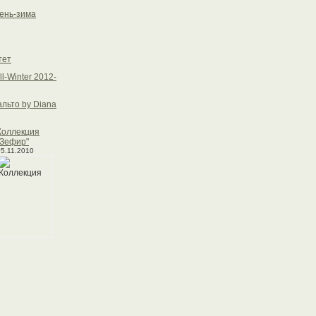
сень-зима
тет
ll-Winter 2012-
льто by Diana
Коллекция
"Зефир"
05.11.2010