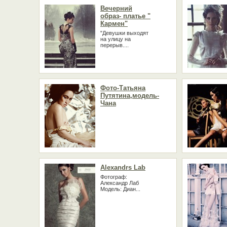
Вечерний
образ- платье "
Кармен"
"Девушки выходят
на улицу на
перерыв....
Фото-Татьяна
Путятина,модель-
Чана
Alexandrs Lab
Фотограф:
Александр Лаб
Модель: Диан...