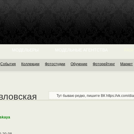
МОДЕЛЬЕРЫ
МОДЕЛЬНЫЕ АГЕНТСТВА
FASH
События
Коллекции
Фотостудии
Обучение
Фоторейтинг
Маркет
авловская
Тут бываю редко, пишите ВК https://vk.com/di
vskaya