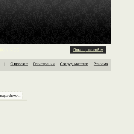
ION KIDS
Помощь по сайту
|
О проекте
Регистрация
Сотрудничество
Реклама
anapavlovska