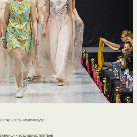
ия"by Diana Pavlovskaya/
нежнейших воздушных платьев