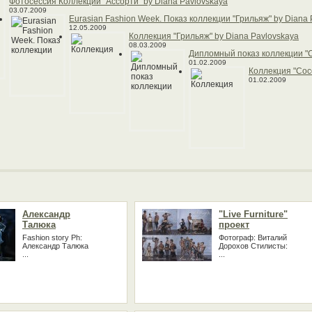
Фотосессия Коллекции "Ассорти" by Diana Pavlovskaya
03.07.2009
Eurasian Fashion Week. Показ коллекции "Грильяж" by Diana 
12.05.2009
Коллекция "Грильяж" by Diana Pavlovskaya
08.03.2009
Дипломный показ коллекции "С
01.02.2009
Коллекция "Coc
01.02.2009
Александр
"Live Furniture"
Талюка
проект
Fashion story Ph:
Фотограф: Виталий
Александр Талюка
Дорохов Стилисты:
...
...