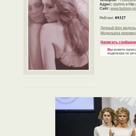
Телефон:
+7(966)01
Адрес:
группа в http
Сайт:
www.fashion-pia
89327
Рейтинг:
Личный блог модел
Модельера рекомен
Написать сообщен
Вы
можете напис
модельера не реги