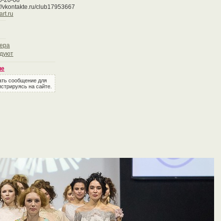
0-20-08
://vkontakte.ru/club17953667
rt.ru
ьера
дуют
ие
ать сообщение для
стрируясь на сайте.