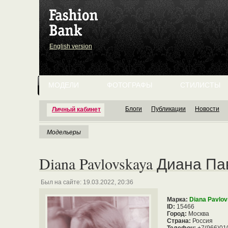
English version
МОДЕЛИ
ФОТОГРАФЫ
СТИЛИСТЫ
Блоги
Публикации
Новости
Личный кабинет
Модельеры
Diana Pavlovskaya Диана П
Был на сайте: 19.03.2022, 20:36
Марка:
Diana Pavlo
ID:
15466
Город:
Москва
Страна:
Россия