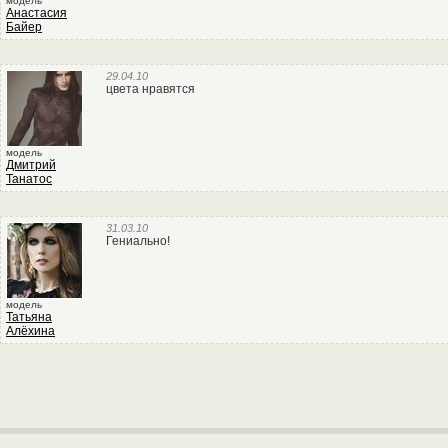
модель
Анастасия
Байер
29.04.10
цвета нравятся
модель
Дмитрий
Танатос
31.03.10
Гениально!
модель
Татьяна
Алёхина