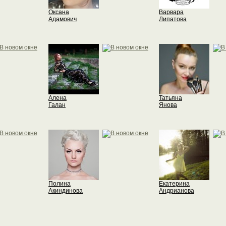
Оксана
Варвара
Адамович
Липатова
Алена
Татьяна
Галан
Янова
Полина
Екатерина
Акиндинова
Андрианова