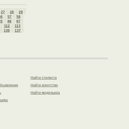
27
28
29
56
57
58
85
86
87
112
113
136
137
Найти стилиста
объявление
Найти агентство
ь
Найти модельера
рафа