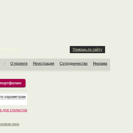
ION KIDS
Помощь по сайту
|
О проекте
Регистрация
Сотрудничество
Реклама
 портфолио
 по параметрам
е для стилистов