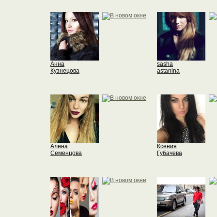
Анна
sasha
Кузнецова
astanina
Алена
Ксения
Семенцова
Губачева