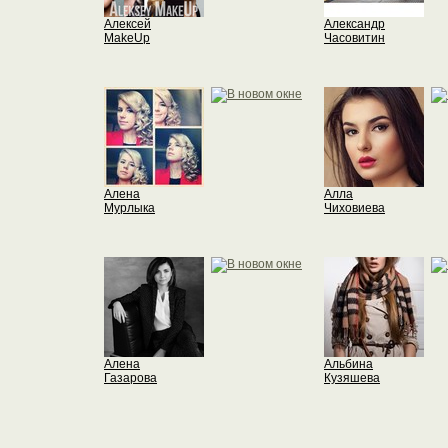
Алексей
Александр
MakeUp
Часовитин
Алена
Алла
Мурлыка
Чиховиева
Алена
Альбина
Газарова
Кузяшева