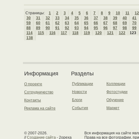
Страницы:
1
2
3
4
5
6
7
8
9
10
11
12
30
31
32
33
34
35
36
37
38
39
40
41
59
60
61
62
63
64
65
66
67
68
69
70
88
89
90
91
92
93
94
95
96
97
98
99
114
115
116
117
118
119
120
121
122
123
138
Информация
Разделы
Публикации
Коллекции
О проекте
Новости
Фотостудии
Сотрудничество
Блоги
Обучение
Контакты
События
Маркет
Реклама на сайте
© 2007-2026.
Вся информация на сайте явля
//
Создание сайта
- 2opexa
Права на все фотографии, пр