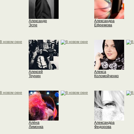
Александр
Александра
Эспе
Ефремова
Алексей
Алекса
Трунин
Коломойченко
Алёна
Александра
Лимонка
Федорова