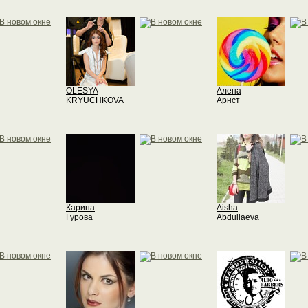
OLESYA
Алена
KRYUCHKOVA
Арнст
Карина
Aisha
Гурова
Abdullaeva