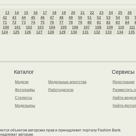
13
14
15
16
17
18
19
20
21
22
23
24
25
26
42
43
44
45
46
47
48
49
50
51
52
53
54
55
71
72
73
74
75
76
77
78
79
80
81
82
83
84
100
101
102
103
104
105
106
107
108
109
110
111
124
125
126
127
128
129
130
131
132
133
134
135
Каталог
Сервисы
Модели
Модельные агентства
Регистрация
Фотографы
Работодатели
Разместить 
Стилисты
Найти модел
Модельеры
Найти фотог
ется объектом авторских прав и принадлежит порталу Fashion Bank.
инадлежат авторам.