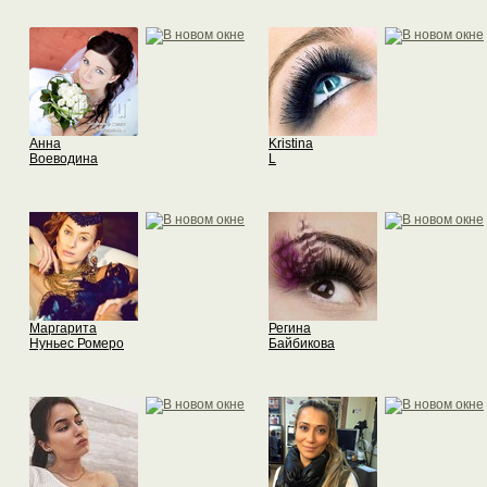
Анна
Kristina
Воеводина
L
Маргарита
Регина
Нуньес Ромеро
Байбикова