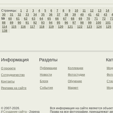
Страницы:
1
2
3
4
5
6
7
8
9
10
11
12
13
14
30
31
32
33
34
35
36
37
38
39
40
41
42
43
59
60
61
62
63
64
65
66
67
68
69
70
71
72
7
88
89
90
91
92
93
94
95
96
97
98
99
100
101
114
115
116
117
118
119
120
121
122
123
124
125
138
Информация
Разделы
Ка
Публикации
Коллекции
Мод
О проекте
Новости
Фотостудии
Фот
Сотрудничество
Блоги
Обучение
Сти
Контакты
События
Маркет
Мод
Реклама на сайте
© 2007-2026.
Вся информация на сайте является объект
//
Создание сайта
- 2opexa
Права на все фотографии, принадлежат ав