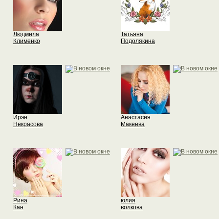
Людмила
Татьяна
Клименко
Подолякина
Ирэн
Анастасия
Некрасова
Макеева
Рина
юлия
Кан
волкова