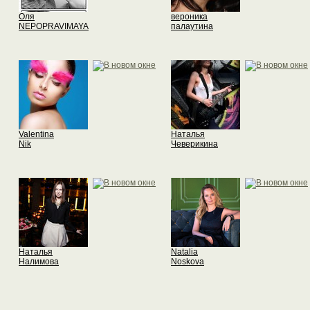
Оля
вероника
NEPOPRAVIMAYA
палаутина
Valentina
Наталья
Nik
Чеверикина
Наталья
Natalia
Налимова
Noskova