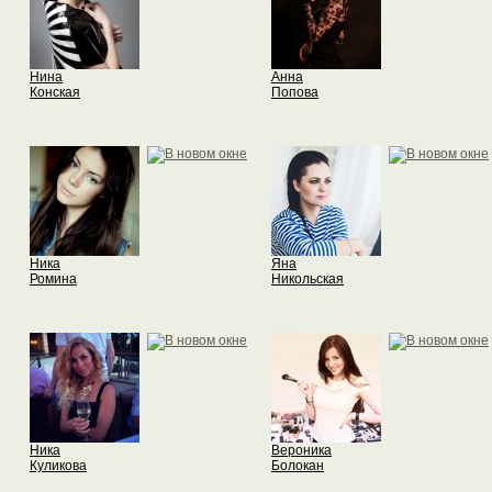
Нина
Анна
Конская
Попова
Ника
Яна
Ромина
Никольская
Ника
Вероника
Куликова
Болокан