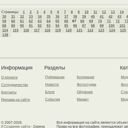
Страницы:
1
2
3
4
5
6
7
8
9
10
11
12
13
14
30
31
32
33
34
35
36
37
38
39
40
41
42
43
59
60
61
62
63
64
65
66
67
68
69
70
71
72
7
88
89
90
91
92
93
94
95
96
97
98
99
100
101
114
115
116
117
118
119
120
121
122
123
124
125
138
Информация
Разделы
Ка
Публикации
Коллекции
Мод
О проекте
Новости
Фотостудии
Фот
Сотрудничество
Блоги
Обучение
Сти
Контакты
События
Маркет
Мод
Реклама на сайте
© 2007-2026.
Вся информация на сайте является объект
//
Создание сайта
- 2opexa
Права на все фотографии, принадлежат ав