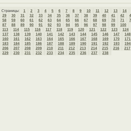
Страницы:
1
2
3
4
5
6
7
8
9
10
11
12
13
14
29
30
31
32
33
34
35
36
37
38
39
40
41
42
58
59
60
61
62
63
64
65
66
67
68
69
70
71
87
88
89
90
91
92
93
94
95
96
97
98
99
100
113
114
115
116
117
118
119
120
121
122
123
124
137
138
139
140
141
142
143
144
145
146
147
148
160
161
162
163
164
165
166
167
168
169
170
171
183
184
185
186
187
188
189
190
191
192
193
194
206
207
208
209
210
211
212
213
214
215
216
217
229
230
231
232
233
234
235
236
237
238